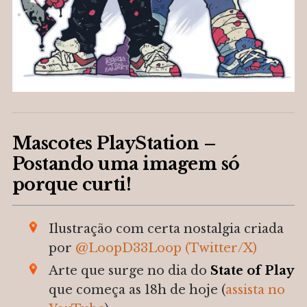
Mascotes PlayStation –
B
Postando uma imagem só
u
porque curti!
s
c
a
Ilustração com certa nostalgia criada
r
por
@LoopD33Loop (Twitter/X)
p
Arte que surge no dia do
State of Play
o
r
que começa as 18h de hoje (
assista no
: