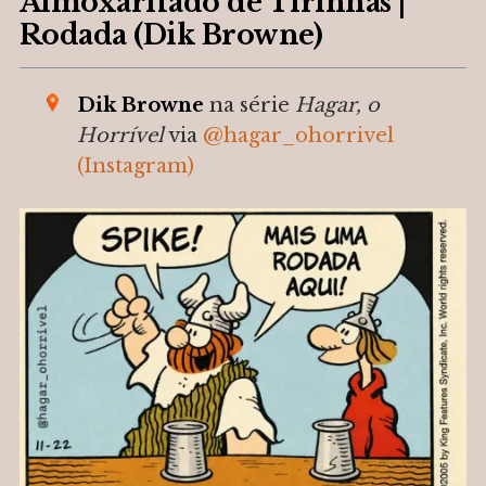
Almoxarifado de Tirinhas |
Rodada (Dik Browne)
Dik Browne
na série
Hagar, o
Horrível
via
@
hagar_ohorrivel
(Instagram)