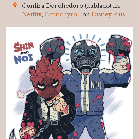
Confira Dorohedoro (dublado) na
Netflix
,
Crunchyroll
ou
Disney Plus
.